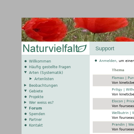
Support
Anmelden
, um eine
Willkommen
Häufig gestellte Fragen
Thema
Arten (Systematik)
Normales Thema
Flomax | Pu
Artenlisten
Von
kineticb
Beobachtungen
Normales Thema
Priligy | Wit
Gebiete
Von
kineticb
Projekte
Normales Thema
Elocon | Pric
Wer weiss es?
Von
fourseas
Forum
Normales Thema
Wellbutrin | 
Spenden
Von
fourseas
Partner
Normales Thema
Prandin | Wa
Kontakt
Von
fourseas