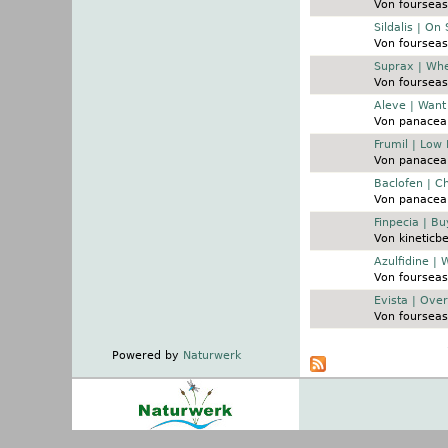
Von
fourseas
Normales Thema
Sildalis | On
Von
fourseas
Normales Thema
Suprax | Whe
Von
fourseas
Normales Thema
Aleve | Want
Von
panacea
Normales Thema
Frumil | Low 
Von
panacea
Normales Thema
Baclofen | C
Von
panacea
Normales Thema
Finpecia | Bu
Von
kineticb
Normales Thema
Azulfidine |
Von
fourseas
Normales Thema
Evista | Ove
Von
fourseas
Seiten
Powered by
Naturwerk