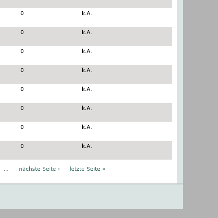
0
k.A.
0
k.A.
0
k.A.
0
k.A.
0
k.A.
0
k.A.
0
k.A.
0
k.A.
…
nächste Seite ›
letzte Seite »