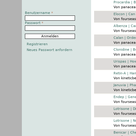
Normales Thema
Procardia | 
Von
panacea
Benutzername
*
Normales Thema
Elocon | Can
Von
fourseas
Passwort
*
Normales Thema
Albenza | Ca
Von
fourseas
Normales Thema
Calan | Order
Von
panacea
Registrieren
Normales Thema
Clonidine | 
Neues Passwort anfordern
Von
panacea
Normales Thema
Urispas | Ho
Von
panacea
Normales Thema
Retin-A | Ha
Von
kineticb
Normales Thema
Januvia | Ph
Von
kineticb
Normales Thema
Endep | Gene
Von
fourseas
Normales Thema
Lotrisone | D
Von
fourseas
Normales Thema
Lotrisone | 
Von
fourseas
Normales Thema
Benicar | Ch