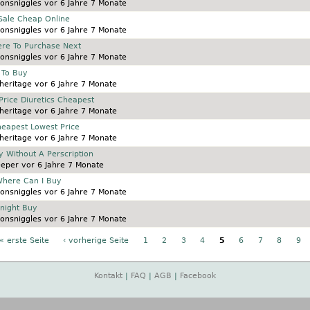
onsniggles
vor 6 Jahre 7 Monate
 Sale Cheap Online
onsniggles
vor 6 Jahre 7 Monate
re To Purchase Next
onsniggles
vor 6 Jahre 7 Monate
 To Buy
heritage
vor 6 Jahre 7 Monate
Price Diuretics Cheapest
heritage
vor 6 Jahre 7 Monate
heapest Lowest Price
heritage
vor 6 Jahre 7 Monate
y Without A Perscription
eeper
vor 6 Jahre 7 Monate
 Where Can I Buy
onsniggles
vor 6 Jahre 7 Monate
rnight Buy
onsniggles
vor 6 Jahre 7 Monate
« erste Seite
‹ vorherige Seite
1
2
3
4
5
6
7
8
9
Kontakt
|
FAQ
|
AGB
|
Facebook