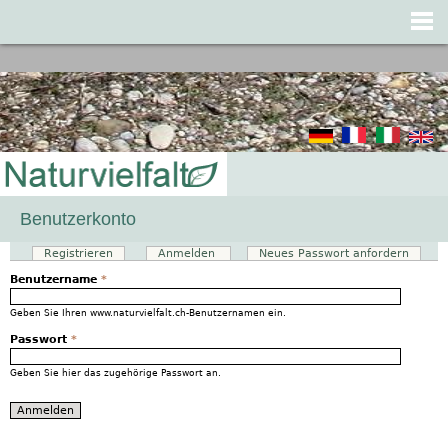
Jump to navigation
Benutzerkonto
Registrieren
Anmelden
(aktiver Reiter)
Neues Passwort anfordern
Haupt-Reiter
Benutzername
*
Geben Sie Ihren www.naturvielfalt.ch-Benutzernamen ein.
Passwort
*
Geben Sie hier das zugehörige Passwort an.