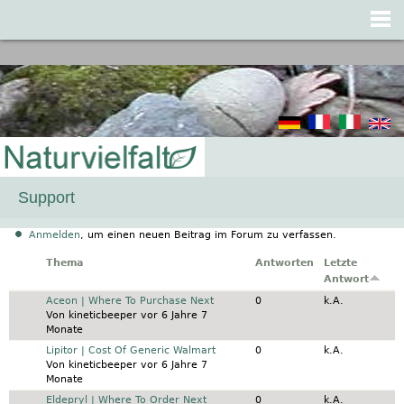
Jump to navigation
Support
Anmelden
, um einen neuen Beitrag im Forum zu verfassen.
Thema
Antworten
Letzte
Antwort
Normales Thema
Aceon | Where To Purchase Next
0
k.A.
Von
kineticbeeper
vor 6 Jahre 7
Monate
Normales Thema
Lipitor | Cost Of Generic Walmart
0
k.A.
Von
kineticbeeper
vor 6 Jahre 7
Monate
Normales Thema
Eldepryl | Where To Order Next
0
k.A.