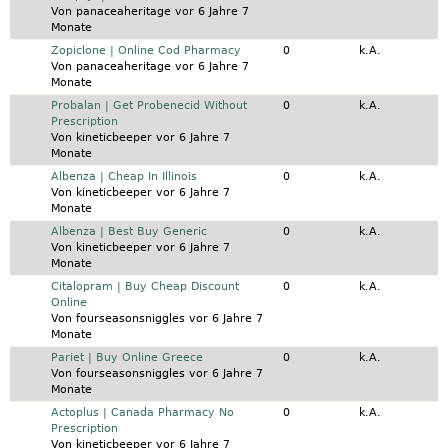
Von
panaceaheritage
vor 6 Jahre 7
Monate
Normales Thema
Zopiclone | Online Cod Pharmacy
0
k.A.
Von
panaceaheritage
vor 6 Jahre 7
Monate
Normales Thema
Probalan | Get Probenecid Without
0
k.A.
Prescription
Von
kineticbeeper
vor 6 Jahre 7
Monate
Normales Thema
Albenza | Cheap In Illinois
0
k.A.
Von
kineticbeeper
vor 6 Jahre 7
Monate
Normales Thema
Albenza | Best Buy Generic
0
k.A.
Von
kineticbeeper
vor 6 Jahre 7
Monate
Normales Thema
Citalopram | Buy Cheap Discount
0
k.A.
Online
Von
fourseasonsniggles
vor 6 Jahre 7
Monate
Normales Thema
Pariet | Buy Online Greece
0
k.A.
Von
fourseasonsniggles
vor 6 Jahre 7
Monate
Normales Thema
Actoplus | Canada Pharmacy No
0
k.A.
Prescription
Von
kineticbeeper
vor 6 Jahre 7