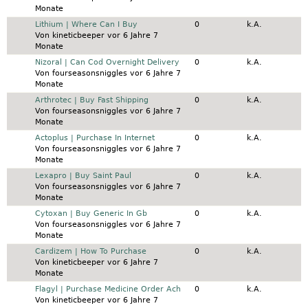
Monate
Normales Thema
Lithium | Where Can I Buy
0
k.A.
Von
kineticbeeper
vor 6 Jahre 7
Monate
Normales Thema
Nizoral | Can Cod Overnight Delivery
0
k.A.
Von
fourseasonsniggles
vor 6 Jahre 7
Monate
Normales Thema
Arthrotec | Buy Fast Shipping
0
k.A.
Von
fourseasonsniggles
vor 6 Jahre 7
Monate
Normales Thema
Actoplus | Purchase In Internet
0
k.A.
Von
fourseasonsniggles
vor 6 Jahre 7
Monate
Normales Thema
Lexapro | Buy Saint Paul
0
k.A.
Von
fourseasonsniggles
vor 6 Jahre 7
Monate
Normales Thema
Cytoxan | Buy Generic In Gb
0
k.A.
Von
fourseasonsniggles
vor 6 Jahre 7
Monate
Normales Thema
Cardizem | How To Purchase
0
k.A.
Von
kineticbeeper
vor 6 Jahre 7
Monate
Normales Thema
Flagyl | Purchase Medicine Order Ach
0
k.A.
Von
kineticbeeper
vor 6 Jahre 7