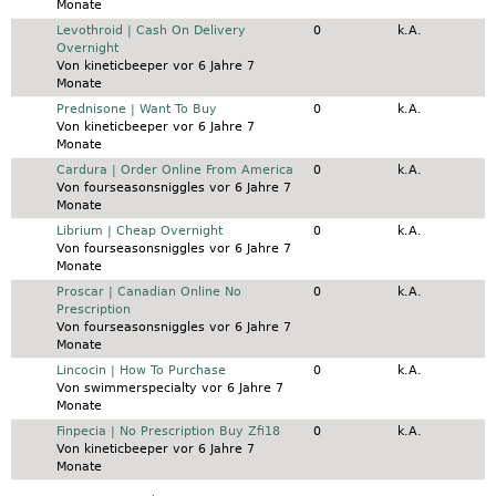
Monate
Normales Thema
Levothroid | Cash On Delivery
0
k.A.
Overnight
Von
kineticbeeper
vor 6 Jahre 7
Monate
Normales Thema
Prednisone | Want To Buy
0
k.A.
Von
kineticbeeper
vor 6 Jahre 7
Monate
Normales Thema
Cardura | Order Online From America
0
k.A.
Von
fourseasonsniggles
vor 6 Jahre 7
Monate
Normales Thema
Librium | Cheap Overnight
0
k.A.
Von
fourseasonsniggles
vor 6 Jahre 7
Monate
Normales Thema
Proscar | Canadian Online No
0
k.A.
Prescription
Von
fourseasonsniggles
vor 6 Jahre 7
Monate
Normales Thema
Lincocin | How To Purchase
0
k.A.
Von
swimmerspecialty
vor 6 Jahre 7
Monate
Normales Thema
Finpecia | No Prescription Buy Zfi18
0
k.A.
Von
kineticbeeper
vor 6 Jahre 7
Monate