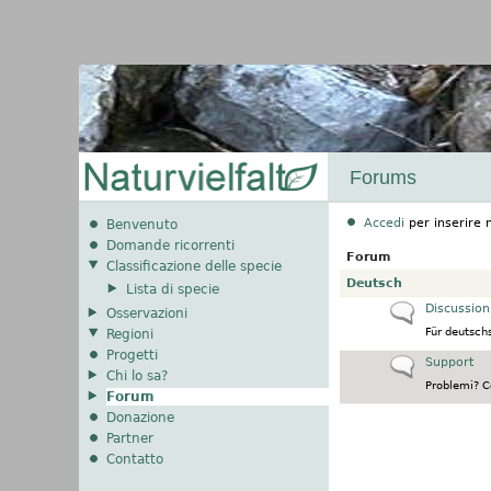
Forums
Accedi
per inserire 
Benvenuto
Domande ricorrenti
Forum
Classificazione delle specie
Nessun nuovo post
Deutsch
Lista di specie
Nessun nuovo p
Discussion
Osservazioni
Für deutsch
Regioni
Progetti
Nessun nuovo p
Support
Chi lo sa?
Problemi? C
Forum
Donazione
Partner
Contatto