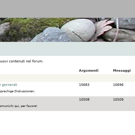
Jump to navigation
nuovi contenuti nel forum.
Argomenti
Messaggi
ost
i gernerali
10683
10696
sprachige Diskussionen.
ost
10508
10509
omunichi qui, per favore!